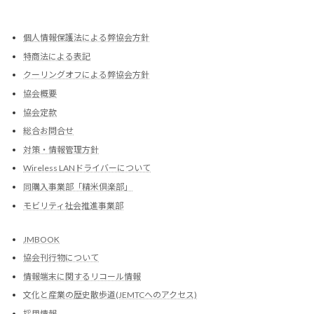
個人情報保護法による弊協会方針
特商法による表記
クーリングオフによる弊協会方針
協会概要
協会定款
総合お問合せ
対策・情報管理方針
Wireless LANドライバーについて
同購入事業部「精米倶楽部」
モビリティ社会推進事業部
JMBOOK
協会刊行物について
情報端末に関するリコール情報
文化と産業の歴史散歩道(JEMTCへのアクセス)
採用情報