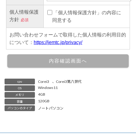
Corei3
、
Corei3第八世代
cpu
Windows11
OS
4GB
メモリ
120GB
容量
ノートパソコン
パソコンのタイプ