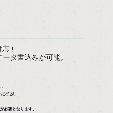
対応！
データ書込みが可能。
き。
ある質感。
タが必要となります。