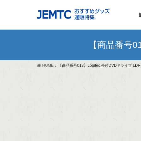
コ
ナ
ン
ビ
テ
ゲ
ン
ー
ツ
シ
へ
ョ
【商品番号018
ス
ン
キ
に
ッ
移
HOME
【商品番号018】Logitec 外付DVDドライブ LDR-
プ
動