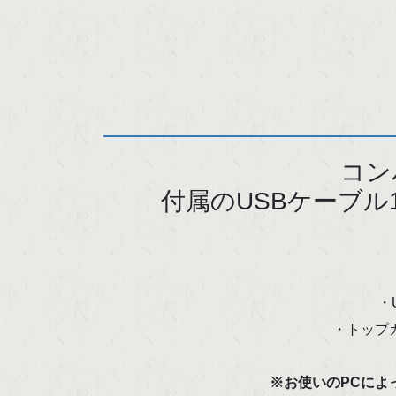
コン
付属のUSBケーブ
・
・トップ
※お使いのPCによ